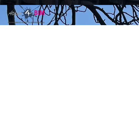
ontwerp - bouwkundige tekenwerk - 3d visualisaties - BIM
advies -
diverse uitbreidingen
Grondmolen 98 / Atelier4BIM
In 3 verschillende fasen is de onze eigen woning uitgebreid.
in 2014 hebben we een nokverhoging geplaatst, waarbij de
bestaande (kleine) technische ruimte geüpgraded is naar een
spetterende slaapkamer.
In 2020 is de achterzijde (woonkamer) van de woning met 3
meter uitgebreid en aan de voorzijde is er 1,5 meter